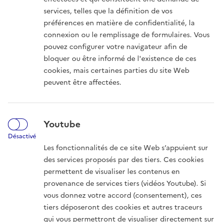
services, telles que la définition de vos
préférences en matière de confidentialité, la
connexion ou le remplissage de formulaires. Vous
pouvez configurer votre navigateur afin de
bloquer ou être informé de l'existence de ces
Haut de page
cookies, mais certaines parties du site Web
peuvent être affectées.
GOUVERNEMENT
Youtube
LIBERTÉ, ÉGALITÉ, FRATERNITÉ
Désactivé
Les fonctionnalités de ce site Web s’appuient sur
des services proposés par des tiers. Ces cookies
Le PNGMDR est un document de planification de la gestion
permettent de visualiser les contenus en
durable des matières et déchets radioactifs. Il est établi et
provenance de services tiers (vidéos Youtube). Si
mis à jour par le Gouvernement. Quatre éditions se sont
vous donnez votre accord (consentement), ces
succédées à ce jour.
tiers déposeront des cookies et autres traceurs
Footer
qui vous permettront de visualiser directement sur