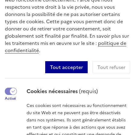
respectons votre droit à la vie privée, nous vous
J’ai lu et j’accepte la politique de confidentialité
*
donnons la possibilité de ne pas autoriser certains
Le Ministère de la Transition écologique collecte et traite les données à
types de cookies. Cette page vous permet donc de
caractère personnel transmises dans ce formulaire de contact
donner ou de retirer votre consentement, soit
uniquement pour nous permettre de diriger la demande au bon
globalement soit finalité par finalité. En savoir plus sur
interlocuteur et de permettre à celui-ci de vous répondre.
Les informations obligatoires sont signalées par un astérisque.
les traitements mis en œuvre sur le site :
politique de
Conformément à la loi Informatique et Libertés, vous pouvez à tout
confidentialité
.
moment exercer auprès du Ministère votre droit d'opposition à
l'utilisation de vos données à caractère personnel, sous réserve de
justifier d'un motif légitime sauf en matière de prospection directe.
Tout accepter
Tout refuser
Vous pouvez également exercer à tout moment auprès de nous vos
droits d'accès, de rectification et de suppression des données à
caractère personnel vous concernant et votre droit de définir, modifier
et révoquer à tout moment des directives relatives à la conservation, à
Cookies nécessaires
(requis)
l'effacement et à la communication de vos données après votre décès.
Activé
Les moyens mis à votre disposition pour exercer vos droits sont décrits
Ces cookies sont nécessaires au fonctionnement
dans
la politique de confidentialité du site
.
du site Web et ne peuvent pas être désactivés
dans nos systèmes. Ils sont généralement établis
Envoyer votre message
en tant que réponse à des actions que vous avez
effectuées et qui constituent une demande de