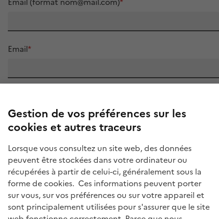
Email (format nom@mail.com)
*
(format
nom@mail.com)
Email
*
Objet de votre message / sujet
*
Gestion de vos préférences sur les
cookies et autres traceurs
Votre Message
*
Lorsque vous consultez un site web, des données
peuvent être stockées dans votre ordinateur ou
récupérées à partir de celui-ci, généralement sous la
forme de cookies. Ces informations peuvent porter
sur vous, sur vos préférences ou sur votre appareil et
sont principalement utilisées pour s'assurer que le site
web fonctionne correctement. Parce que nous